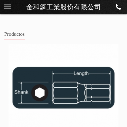
金和鋼工業股份有限公司
Sobre Os
Noticias
Productos
Productos
Descargar
Contáctenos