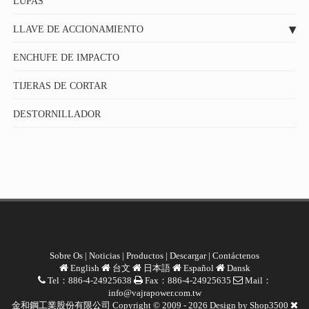
LUPAS
LLAVE DE ACCIONAMIENTO
ENCHUFE DE IMPACTO
TIJERAS DE CORTAR
DESTORNILLADOR
Sobre Os
|
Noticias
|
Productos
|
Descargar
|
Contáctenos
English
台文
日本語
Español
Dansk
Tel：886-4-24925638
Fax：886-4-24925635
Mail：
info@vajrapower.com.tw
金和鋼工業股份有限公司 Copyright © 2009 - 2026 Design by
Shop3500