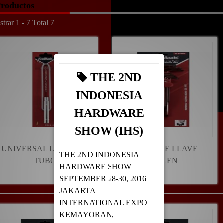
roductos
trar 1 - 7 Total 7
THE 2ND
INDONESIA
HARDWARE
SHOW (IHS)
UNIVERSAL LLAVE DE
JUEGO DE LLAVE
THE 2ND INDONESIA
TUBO
ALLEN
HARDWARE SHOW
SEPTEMBER 28-30, 2016
JAKARTA
INTERNATIONAL EXPO
KEMAYORAN,