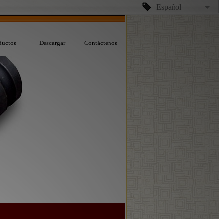
Español
English
ductos
Descargar
Contáctenos
台文
日本語
Español
Dansk