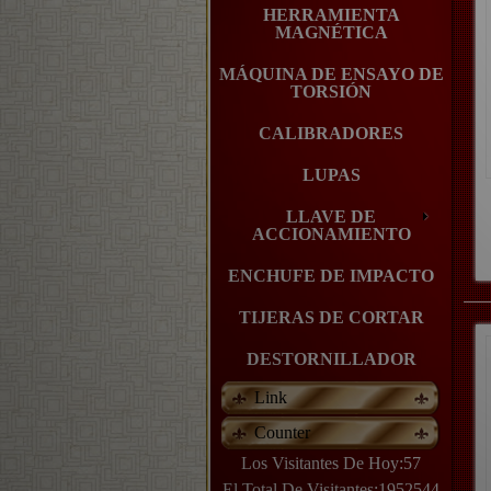
HERRAMIENTA
MAGNÉTICA
MÁQUINA DE ENSAYO DE
TORSIÓN
CALIBRADORES
LUPAS
LLAVE DE
ACCIONAMIENTO
ENCHUFE DE IMPACTO
TIJERAS DE CORTAR
DESTORNILLADOR
Link
Counter
Los Visitantes De Hoy:57
El Total De Visitantes:1952544