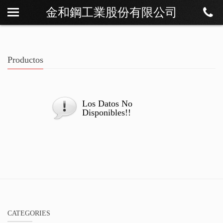
金和鋼工業股份有限公司
Sobre Os
Noticias
Productos
Productos
Descargar
Contáctenos
Los Datos No
Disponibles!!
CATEGORIES