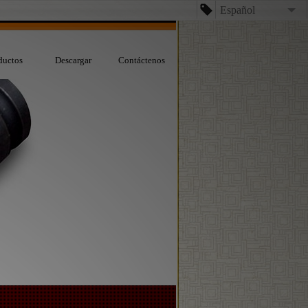
Español
English
ductos
Descargar
Contáctenos
台文
日本語
Español
Dansk