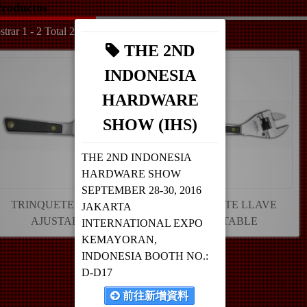
roductos
trar 1 - 2 Total 2
THE 2ND
INDONESIA
HARDWARE
SHOW (IHS)
THE 2ND INDONESIA
HARDWARE SHOW
SEPTEMBER 28-30, 2016
TRINQUETE LLAVE
TRINQUETE LLAVE
JAKARTA
AJUSTABLE
AJUSTABLE
INTERNATIONAL EXPO
KEMAYORAN,
INDONESIA BOOTH NO.:
D-D17
前往新增資料