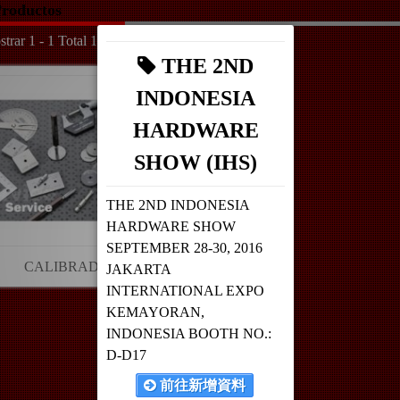
roductos
trar 1 - 1 Total 1
THE 2ND
INDONESIA
HARDWARE
SHOW (IHS)
THE 2ND INDONESIA
HARDWARE SHOW
SEPTEMBER 28-30, 2016
CALIBRADORES
JAKARTA
INTERNATIONAL EXPO
KEMAYORAN,
INDONESIA BOOTH NO.:
D-D17
前往新增資料