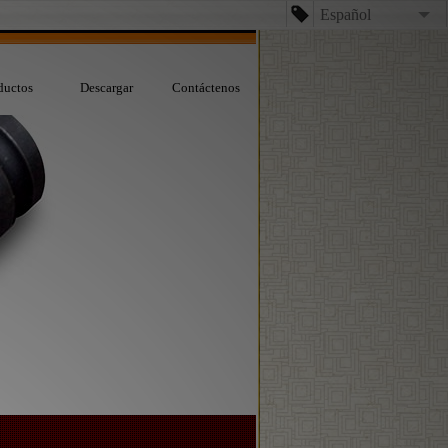
Español
English
ductos
Descargar
Contáctenos
台文
日本語
Español
Dansk