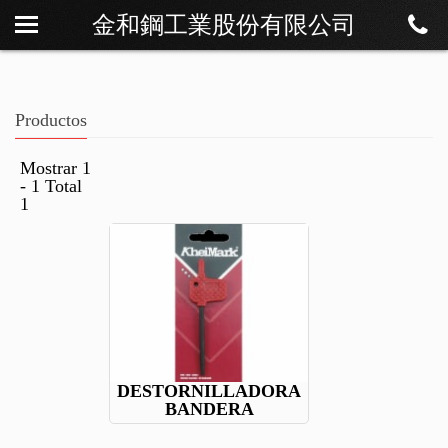
金和鋼工業股份有限公司
Sobre Os
Noticias
Productos
Productos
Descargar
Mostrar 1
- 1 Total
Contáctenos
1
DESTORNILLADORA
BANDERA