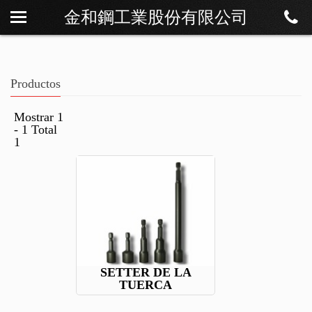
金和鋼工業股份有限公司
Sobre Os
Noticias
Productos
Productos
Descargar
Mostrar 1
- 1 Total
Contáctenos
1
SETTER DE LA
TUERCA