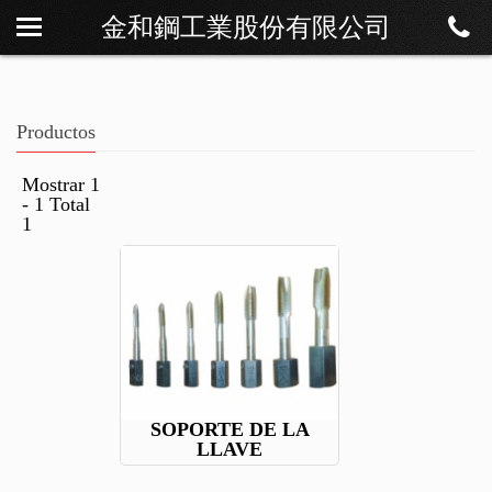
金和鋼工業股份有限公司
Sobre Os
Noticias
Productos
Productos
Descargar
Mostrar 1
- 1 Total
Contáctenos
1
SOPORTE DE LA
LLAVE