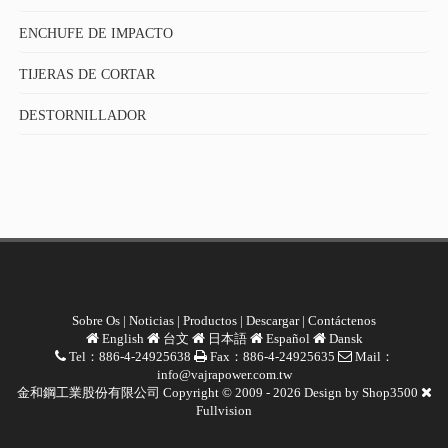
ENCHUFE DE IMPACTO
TIJERAS DE CORTAR
DESTORNILLADOR
Sobre Os
|
Noticias
|
Productos
|
Descargar
|
Contáctenos
English
台文
日本語
Español
Dansk
Tel：886-4-24925638
Fax：886-4-24925635
Mail：
info@vajrapower.com.tw
金和鋼工業股份有限公司 Copyright © 2009 - 2026 Design by
Shop3500
Fullvision