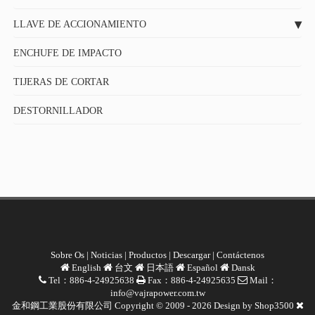
LLAVE DE ACCIONAMIENTO
ENCHUFE DE IMPACTO
TIJERAS DE CORTAR
DESTORNILLADOR
Sobre Os
|
Noticias
|
Productos
|
Descargar
|
Contáctenos
English
台文
日本語
Español
Dansk
Tel：886-4-24925638
Fax：886-4-24925635
Mail：
info@vajrapower.com.tw
金和鋼工業股份有限公司 Copyright © 2009 - 2026 Design by
Shop3500