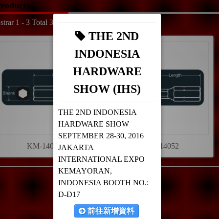
roductos
trar 1 - 3 Total 3
THE 2ND
INDONESIA
HARDWARE
SHOW (IHS)
THE 2ND INDONESIA
HARDWARE SHOW
SEPTEMBER 28-30, 2016
KM-14051
KM-14052
JAKARTA
INTERNATIONAL EXPO
KEMAYORAN,
INDONESIA BOOTH NO.:
D-D17
前往新增資料