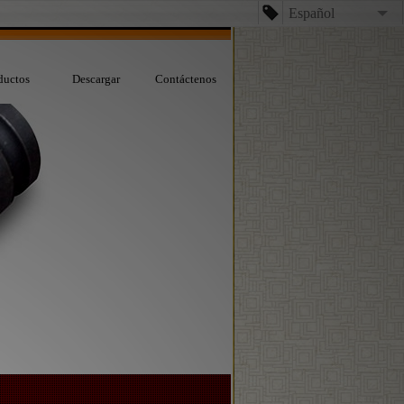
Español
English
ductos
Descargar
Contáctenos
台文
日本語
Español
Dansk