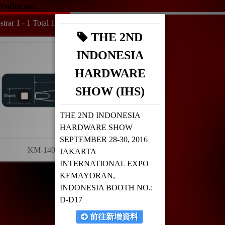
roductos
trar 1 - 1 Total 1
THE 2ND
INDONESIA
HARDWARE
SHOW (IHS)
THE 2ND INDONESIA
HARDWARE SHOW
SEPTEMBER 28-30, 2016
KM-14072
JAKARTA
INTERNATIONAL EXPO
KEMAYORAN,
INDONESIA BOOTH NO.:
D-D17
前往新增資料