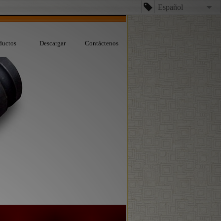
Español
English
ductos
Descargar
Contáctenos
台文
日本語
Español
Dansk