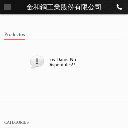
金和鋼工業股份有限公司
Sobre Os
Noticias
Productos
Productos
Descargar
Contáctenos
Los Datos No
Disponibles!!
CATEGORIES