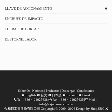
LLAVE DE ACCIONAMIENTO
ENCHUFE DE IMPACTO
TIJERAS DE CORTAR
DESTORNILLADOR
Sobre Os
|
Noticias
|
Productos
|
Descargar
|
Contáctenos
English
台文
日本語
Español
Dansk
Tel：886-4-24925638
Fax：886-4-24925635
Mail：
info@vajrapower.com.tw
金和鋼工業股份有限公司 Copyright © 2009 - 2026 Design by
Shop3500