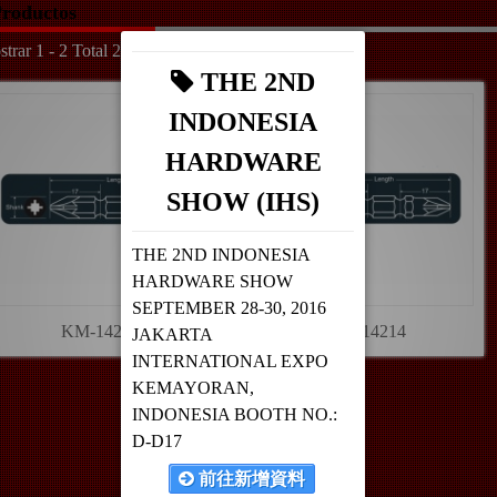
roductos
trar 1 - 2 Total 2
THE 2ND
INDONESIA
HARDWARE
SHOW (IHS)
THE 2ND INDONESIA
HARDWARE SHOW
SEPTEMBER 28-30, 2016
KM-14213
KM-14214
JAKARTA
INTERNATIONAL EXPO
KEMAYORAN,
INDONESIA BOOTH NO.:
D-D17
前往新增資料