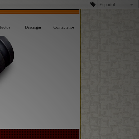
Español
English
ductos
Descargar
Contáctenos
台文
日本語
Español
Dansk