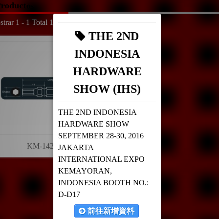
roductos
trar 1 - 1 Total 1
THE 2ND
INDONESIA
HARDWARE
SHOW (IHS)
THE 2ND INDONESIA
HARDWARE SHOW
SEPTEMBER 28-30, 2016
KM-14254
JAKARTA
INTERNATIONAL EXPO
KEMAYORAN,
INDONESIA BOOTH NO.:
D-D17
前往新增資料