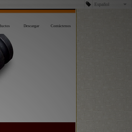
Español
English
ductos
Descargar
Contáctenos
台文
日本語
Español
Dansk