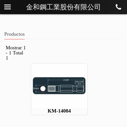
金和鋼工業股份有限公司
Sobre Os
Noticias
Productos
Productos
Descargar
Mostrar 1
- 1 Total
Contáctenos
1
KM-14084