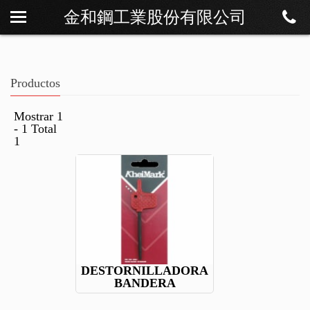
金和鋼工業股份有限公司
Sobre Os
Noticias
Productos
Productos
Descargar
Mostrar 1
- 1 Total
Contáctenos
1
DESTORNILLADORA
BANDERA