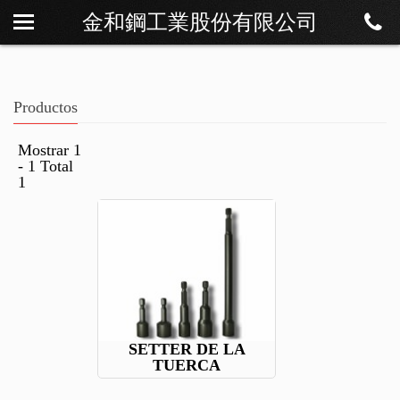
金和鋼工業股份有限公司
Sobre Os
Noticias
Productos
Productos
Descargar
Mostrar 1
- 1 Total
Contáctenos
1
SETTER DE LA
TUERCA