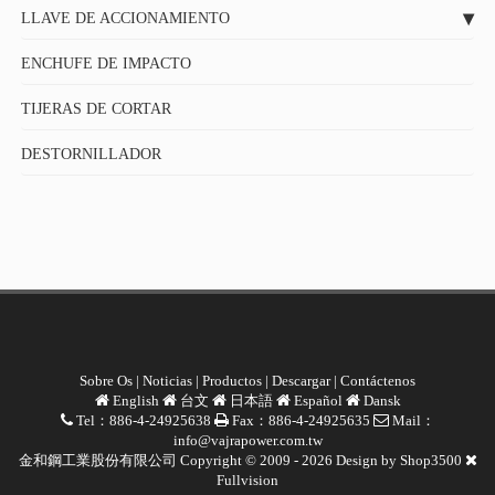
LLAVE DE ACCIONAMIENTO
ENCHUFE DE IMPACTO
TIJERAS DE CORTAR
DESTORNILLADOR
Sobre Os
|
Noticias
|
Productos
|
Descargar
|
Contáctenos
English
台文
日本語
Español
Dansk
Tel：886-4-24925638
Fax：886-4-24925635
Mail：
info@vajrapower.com.tw
金和鋼工業股份有限公司 Copyright © 2009 - 2026 Design by
Shop3500
Fullvision