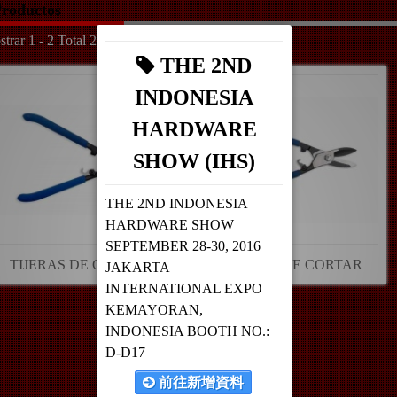
roductos
trar 1 - 2 Total 2
THE 2ND
INDONESIA
HARDWARE
SHOW (IHS)
THE 2ND INDONESIA
HARDWARE SHOW
SEPTEMBER 28-30, 2016
TIJERAS DE CORTAR
TIJERAS DE CORTAR
JAKARTA
INTERNATIONAL EXPO
KEMAYORAN,
INDONESIA BOOTH NO.:
D-D17
前往新增資料