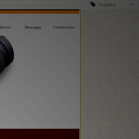
Español
English
ductos
Descargar
Contáctenos
台文
日本語
Español
Dansk