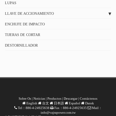
LUPAS
LLAVE DE ACCIONAMIENTO
ENCHUFE DE IMPACTO
TIJERAS DE CORTAR
DESTORNILLADOR
Sobre Os
|
Noticias
|
Productos
|
Descargar
|
Contáctenos
English
台文
日本語
Español
Dansk
Tel：886-4-24925638
Fax：886-4-24925635
Mail：
info@vajrapower.com.tw